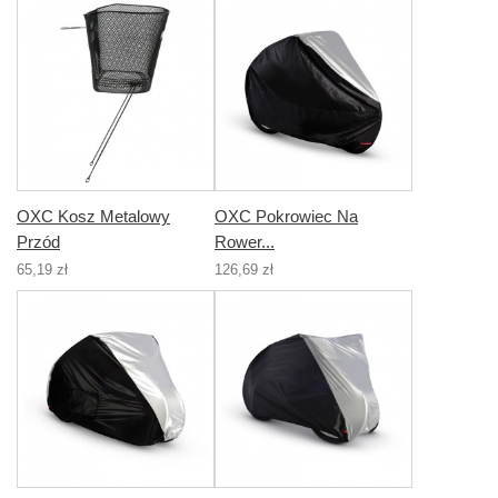
OXC Kosz Metalowy
OXC Pokrowiec Na
Przód
Rower...
65,19 zł
126,69 zł