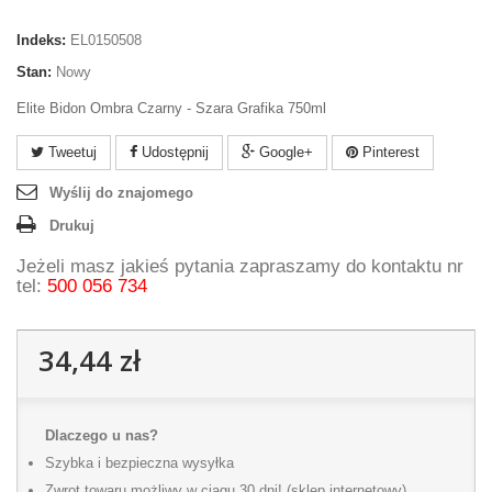
Indeks:
EL0150508
Stan:
Nowy
Elite Bidon Ombra Czarny - Szara Grafika 750ml
Tweetuj
Udostępnij
Google+
Pinterest
Wyślij do znajomego
Drukuj
Jeżeli masz jakieś pytania zapraszamy do kontaktu nr
tel:
500 056 734
34,44 zł
Dlaczego u nas?
Szybka i bezpieczna wysyłka
Zwrot towaru możliwy w ciągu 30 dni! (sklep internetowy)