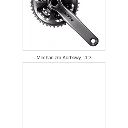
Mechanizm Korbowy 11rz
2 521,50 zł
Darmowa dostawa
Więcej
Dodaj do listy życzeń