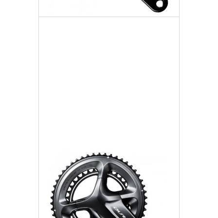
Mechanizm Korbowy 11rz
2 458,77 zł
Darmowa dostawa
Więcej
Dodaj do listy życzeń