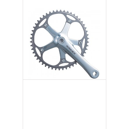
Dodaj do listy życzeń
Mechanizm Korbowy 1rz Sr
1 724,46 zł
Darmowa dostawa