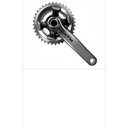
Mechanizm Korbowy 11rz
2 469,84 zł
Darmowa dostawa
Więcej