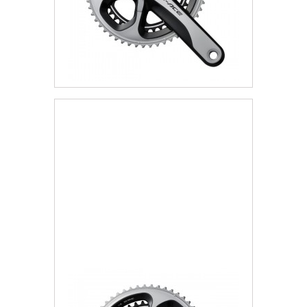
Mechanizm Korbowy 11rz
2 430,48 zł
Darmowa dostawa
Więcej
Dodaj do listy życzeń