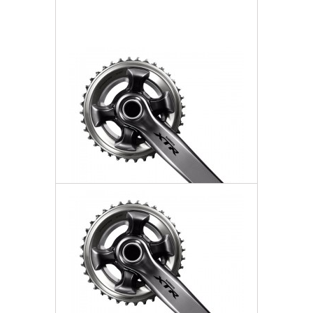
Dodaj do listy życzeń
Mechanizm Korbowy 11rz
2 469,84 zł
Darmowa dostawa