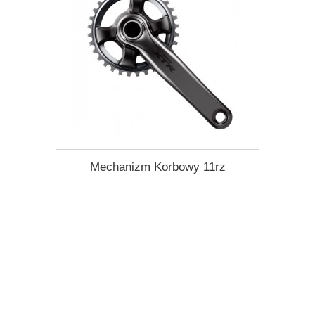
Mechanizm Korbowy 11rz
1 760,13 zł
Darmowa dostawa
Więcej