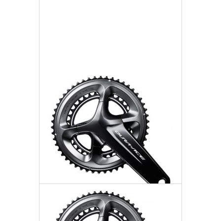
Darmowa dostawa
Więcej
Dodaj do listy życzeń
Mechanizm Korbowy 11rz