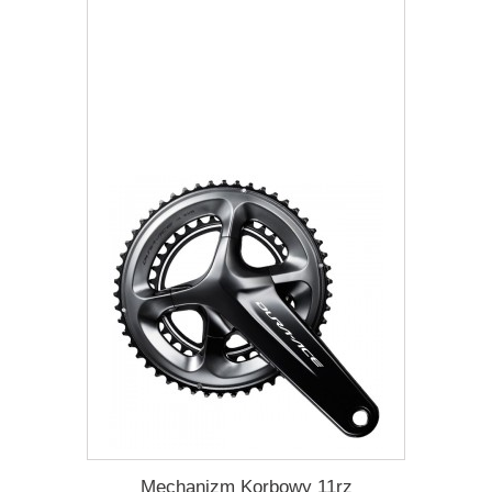
Darmowa dostawa
Więcej
Dodaj do listy życzeń
Mechanizm Korbowy 11rz