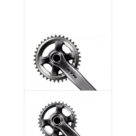
Więcej
Dodaj do listy życzeń
Mechanizm Korbowy 11rz