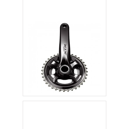
Dodaj do listy życzeń
Mechanizm Korbowy 11rz
2 469,84 zł