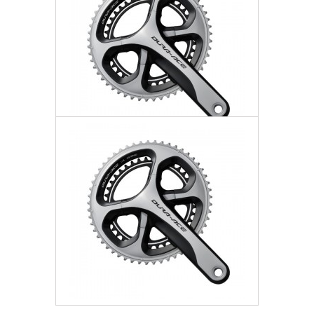
Mechanizm Korbowy 11rz
2 430,48 zł
Darmowa dostawa
Więcej