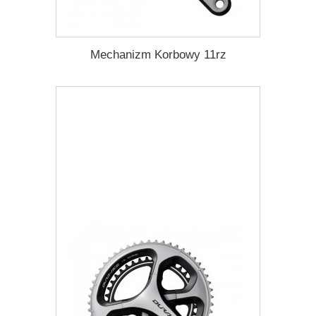
Mechanizm Korbowy 11rz
2 430,48 zł
Darmowa dostawa
Więcej
Dodaj do listy życzeń