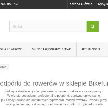
 500 056 734
Strona Główna
Wysyłk
SORIA ROWEROWE
SKLEP STACJONARNY I SERWIS
AKTUALNOŚCI
kefun
odpórki do rowerów w sklepie Bikef
Zadbaj o stabilizację i bezpieczeństwo roweru, także w czasie postoju.
W ofercie posiadamy profesjonalne podpórki, zarówno uniwersalne,
jak i dedykowane dla konkretnych typów oraz modeli rowerów. Proponujemy
nóżki pojedyncze, podwójne, montowane na środku i z tyłu jednośladu.