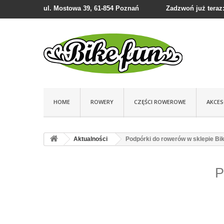
ul. Mostowa 39, 61-854 Poznań
Zadzwoń już teraz:
HOME
ROWERY
CZĘŚCI ROWEROWE
AKCE
Aktualności
Podpórki do rowerów w sklepie Bi
P