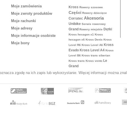
Moje zamówienia
Kross
Rowery szosowe
Części
Moje zwroty produktów
Rowery dziecięce
Akcesoria
Corratec
Moje rachunki
Unibike
Serwis rowerowy
Moje adresy
Grand
Dętki
Rowery miejskie
Kross hexagon x1
Kross
Moje informacje osobiste
hexagon x6
Kross Denis
Kross
Moje bony
Kross
Level R6
Kross Level A6
Evado
Kross Level A4
Kross
Level B6
Kross trans siberian
Le
Kross trans
Kross vento
Grand
y oznacza zgodę na ich zapis lub wykorzystanie. Więcej informacji można zn