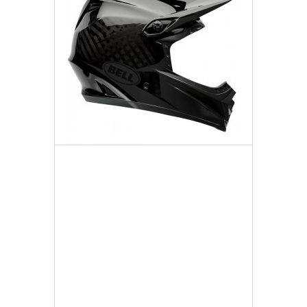
Bell Kask Full-9
2 458,77 zł
Darmowa dostawa
Więcej