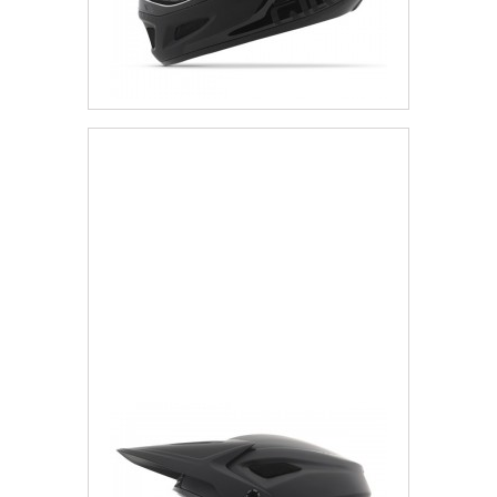
Giro Kask Disciple MIPS
1 474,77 zł
Darmowa dostawa
Więcej
Dodaj do listy życzeń