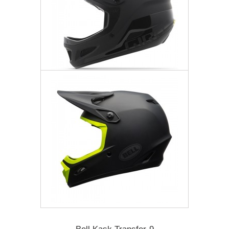
Giro Kask Disciple MIPS
1 474,77 zł
Darmowa dostawa
Więcej
Dodaj do listy życzeń