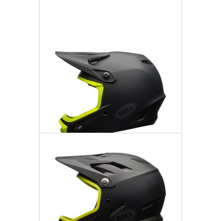
Dodaj do listy życzeń
Bell Kask Transfer-9
1 302,57 zł