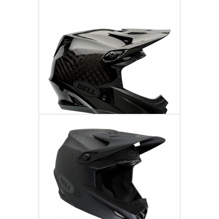
Dodaj do listy życzeń
Bell Kask Full-9
2 458,77 zł
Darmowa dostawa