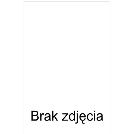
Giro Kask Switchblade MIPS
1 757,67 zł
Darmowa dostawa
Więcej
Dodaj do listy życzeń