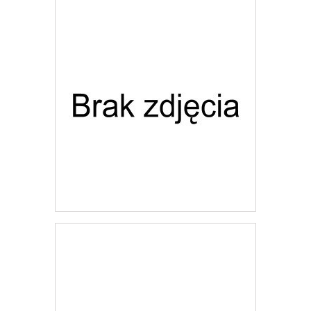
Dodaj do listy życzeń
Giro Kask Switchblade MIPS
1 757,67 zł
Darmowa dostawa