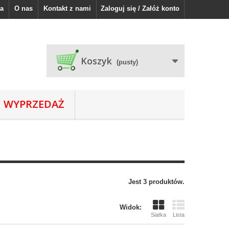
a
O nas
Kontakt z nami
Zaloguj się / Załóż konto
Koszyk
(pusty)
WYPRZEDAŻ
Jest 3 produktów.
Widok:
Siatka
Lista