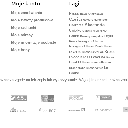
Moje konto
Tagi
Moje zamówienia
Kross
Rowery szosowe
Części
Moje zwroty produktów
Rowery dziecięce
Akcesoria
Corratec
Moje rachunki
Unibike
Serwis rowerowy
Moje adresy
Grand
Dętki
Rowery miejskie
Kross hexagon x1
Kross
Moje informacje osobiste
hexagon x6
Kross Denis
Kross
Moje bony
Kross
Level R6
Kross Level A6
Evado
Kross Level A4
Kross
Level B6
Kross trans siberian
Le
Kross trans
Kross vento
Grand
y oznacza zgodę na ich zapis lub wykorzystanie. Więcej informacji można zn