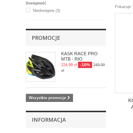
Dostępność
Pokazuje 
Niedostępne
(3)
PROMOCJE
KASK RACE PRO
MTB - RIO
-10%
224,99 zł
249,99
zł
Wszystkie promocje
K
INFORMACJA