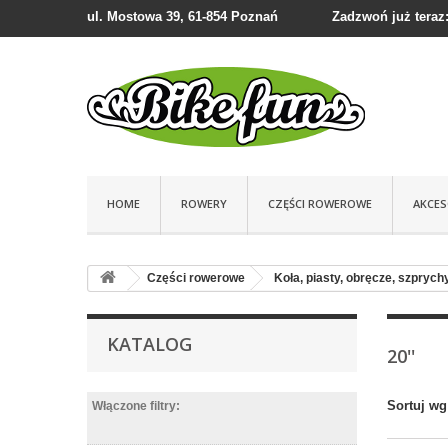
ul. Mostowa 39, 61-854 Poznań
Zadzwoń już teraz:
HOME
ROWERY
CZĘŚCI ROWEROWE
AKCE
Części rowerowe
Koła, piasty, obręcze, szprych
KATALOG
20''
Sortuj wg
Włączone filtry: