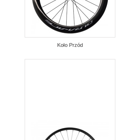
Koło Przód
5 058,99 zł
Darmowa dostawa
Więcej
Dodaj do listy życzeń