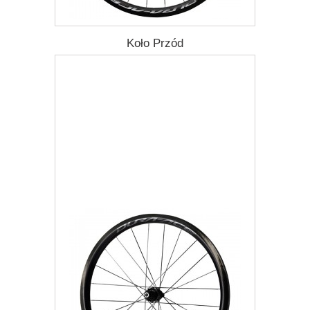
Koło Przód
5 762,55 zł
Darmowa dostawa
Więcej
Dodaj do listy życzeń