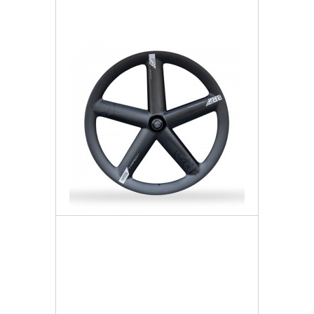
Dodaj do listy życzeń
PRO Koło Przód 5-Ramienne
9 592,77 zł
Darmowa dostawa