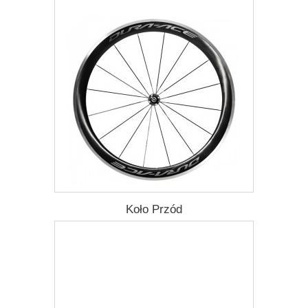
Dodaj do listy życzeń
Koło Przód
4 008,57 zł
Darmowa dostawa