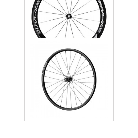
Koło Przód
5 184,45 zł
Darmowa dostawa
Więcej
Dodaj do listy życzeń