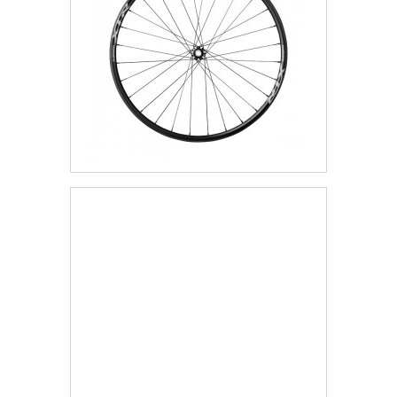
Koło Przód
4 868,34 zł
Darmowa dostawa
Więcej
Dodaj do listy życzeń