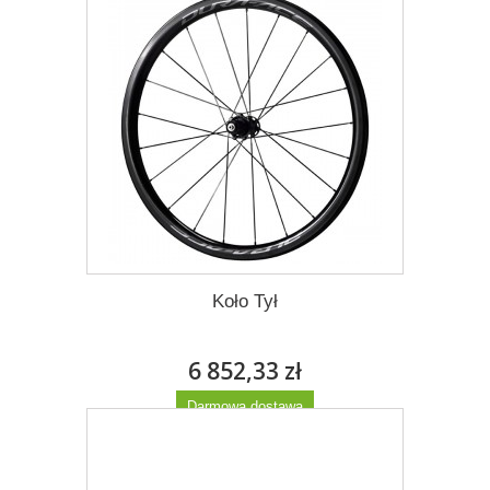
Koło Tył
6 852,33 zł
Darmowa dostawa
Więcej