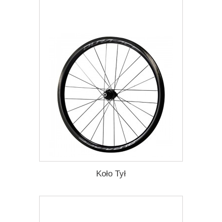
Dodaj do listy życzeń
Koło Tył
6 753,93 zł
Darmowa dostawa