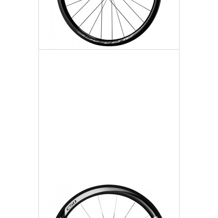
Koło Tył
5 618,64 zł
Darmowa dostawa
Więcej
Dodaj do listy życzeń