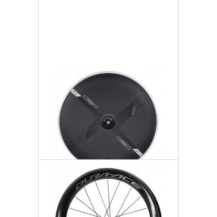
Więcej
Dodaj do listy życzeń
PRO Koło Tył Disc 11rz