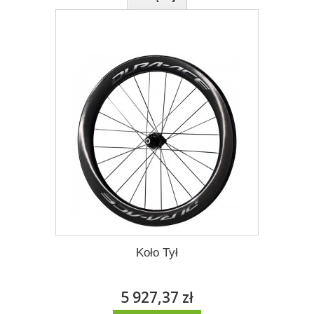
Dodaj do listy życzeń
Koło Tył
5 927,37 zł