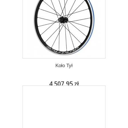
Koło Tył
4 507,95 zł
Darmowa dostawa
Więcej