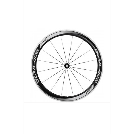
Więcej
Dodaj do listy życzeń
Koło Przód
3 888,03 zł