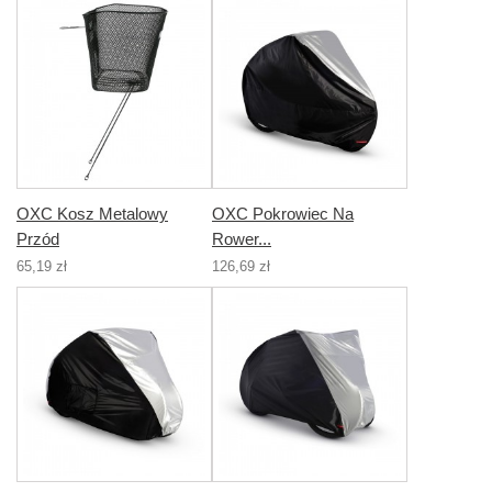
OXC Kosz Metalowy
OXC Pokrowiec Na
Przód
Rower...
65,19 zł
126,69 zł