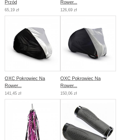
Przód
Rower...
65,19 zł
126,69 zł
OXC Pokrowiec Na
OXC Pokrowiec Na
Rower...
Rower...
141,45 zł
150,06 zł