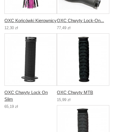
OXC Końcówki Kierownicy
OXC Chwyty Lock-On...
12,30 zł
77,49 zł
OXC Chwyty Lock On
OXC Chwyty MTB
Slim
15,99 zł
65,19 zł