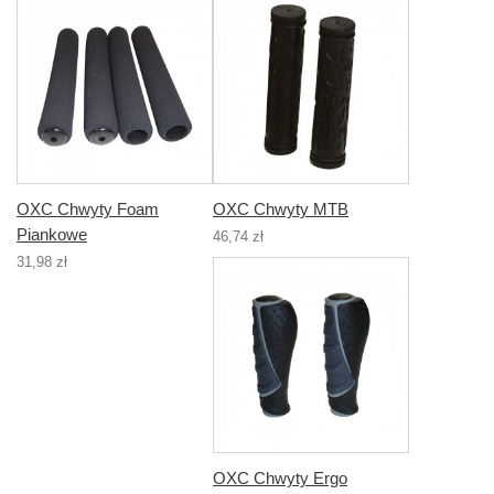
OXC Chwyty Foam
OXC Chwyty MTB
Piankowe
46,74 zł
31,98 zł
OXC Chwyty Ergo