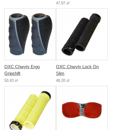
47,97 zł
OXC Chwyty Ergo
OXC Chwyty Lock On
Gripshift
Slim
50,43 zł
49,20 zł