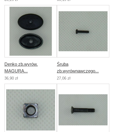
Denko zb.wyrów.
Śruba
MAGURA...
zb.wyrównawczego...
36,90 zł
27,06 zł