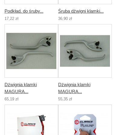
Podkład. do śruby...
Śruba dźwigni klamki...
17,22 zł
36,90 zł
Dźwignia klamki
Dźwignia klamki
MAGURA...
MAGURA...
65,19 zł
55,35 zł