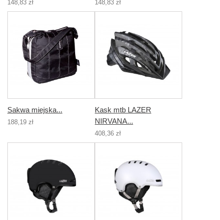
148,83 zł
148,83 zł
Sakwa miejska...
Kask mtb LAZER
NIRVANA...
188,19 zł
408,36 zł