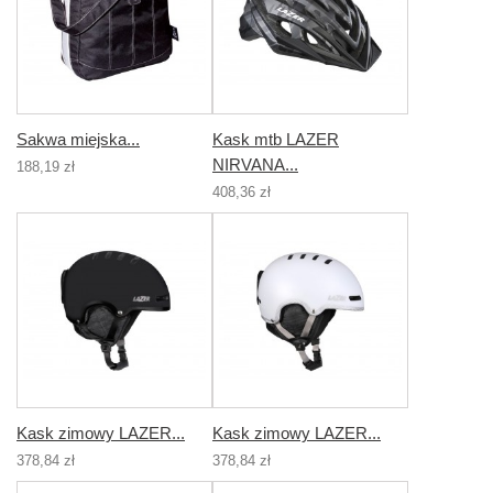
Sakwa miejska...
Kask mtb LAZER
NIRVANA...
188,19 zł
408,36 zł
Kask zimowy LAZER...
Kask zimowy LAZER...
378,84 zł
378,84 zł