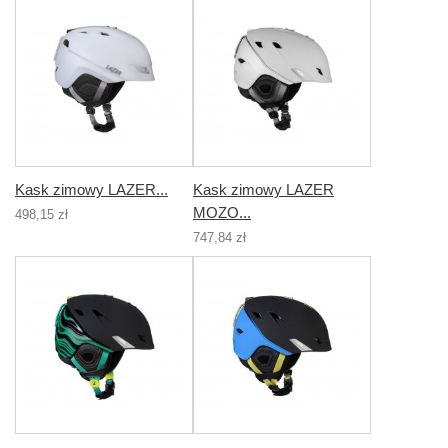
Kask zimowy LAZER...
Kask zimowy LAZER
MOZO...
498,15 zł
747,84 zł