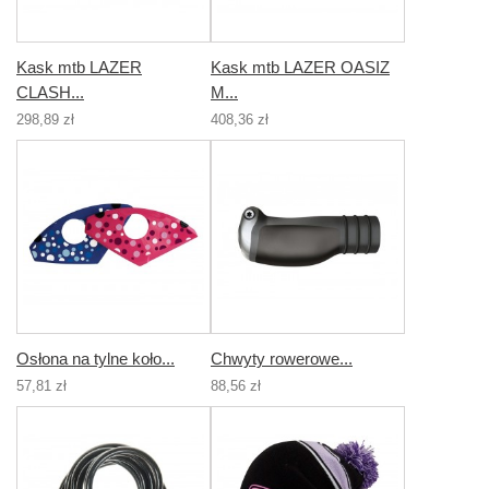
Kask mtb LAZER
Kask mtb LAZER OASIZ
CLASH...
M...
298,89 zł
408,36 zł
Osłona na tylne koło...
Chwyty rowerowe...
57,81 zł
88,56 zł